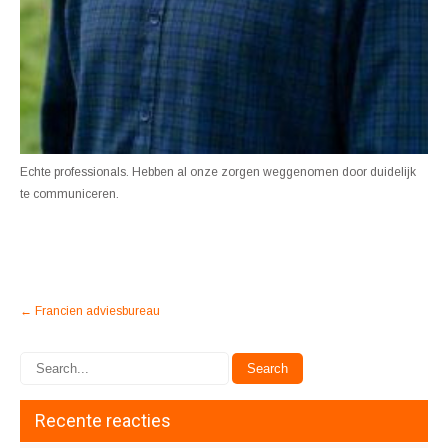
Echte professionals. Hebben al onze zorgen weggenomen door duidelijk
te communiceren.
Post
←
Francien adviesbureau
navigation
Recente reacties