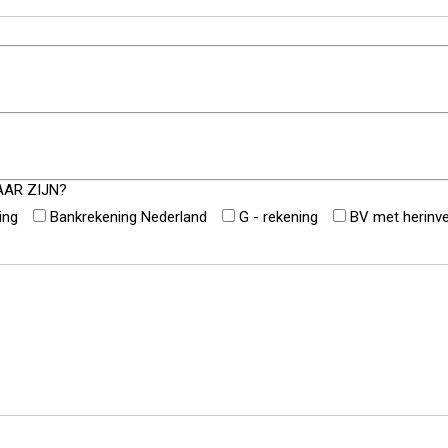
AAR ZIJN?
ing
Bankrekening Nederland
G - rekening
BV met herinve